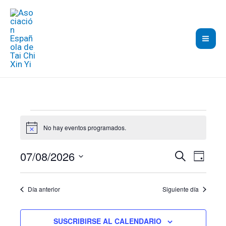
Ir
al
contenido
Eventos
No hay eventos programados.
en
Aviso
agosto
07/08/2026
Navegación
BUSCAR
Navega
7,
DÍA
de
de
Selecciona
2026
búsqueda
vistas
la
Día anterior
Siguiente día
y
de
fecha.
vistas
Evento
SUSCRIBIRSE AL CALENDARIO